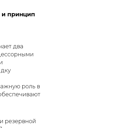
 и принцип
чает два
оцессорными
и
ядку
важную роль в
обеспечивают
 и резервной