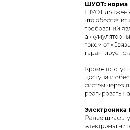
ШУОТ: норма 
ШУОТ должен с
что обеспечит
требований яв
аккумуляторны
током от «Связ
гарантирует с
Кроме того, у
доступа и обе
систем через д
реагировать н
Электроника 
Ранее шкафы у
электромагнитн