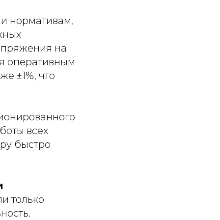
и нормативам,
жных
апряжения на
ия оперативным
же ±1%, что
ционированного
боты всех
ору быстро
и
и только
ность.