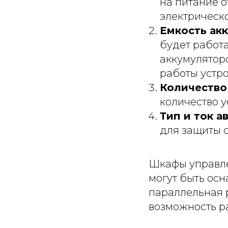
на питание о
электрическ
Емкость ак
будет работа
аккумуляторо
работы устр
Количество
количество у
Тип и ток 
для защиты о
Шкафы управле
могут быть ос
параллельная р
возможность р