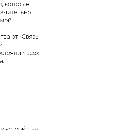
, которые
начительно
мой.
тва от «Связь
и
стоянии всех
а:
е устройства