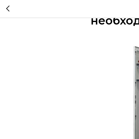
ШУОТ: ч
необхо