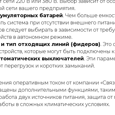
т сети 220 В или 380 В. Выбор зависит от о
ой сети вашего предприятия.
кумуляторных батарей
. Чем больше емкос
ть система при отсутствии внешнего питани
в следует выбирать в зависимости от треб
ойств в автономном режиме.
 и тип отходящих линий (фидеров)
. Это
стройств, которые могут быть подключены 
автоматических выключателей
. Эти пара
т перегрузок и коротких замыканий.
ния оперативным током от компании «Свя
нащены дополнительными функциями, таким
абота двух источников питания, защита от
аботы в сложных климатических условиях.