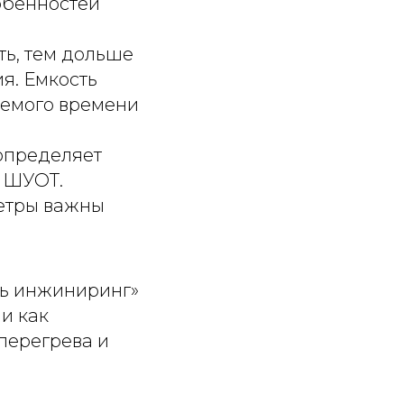
собенностей
ть, тем дольше
я. Емкость
уемого времени
 определяет
к ШУОТ.
метры важны
зь инжиниринг»
и как
 перегрева и