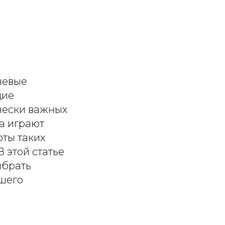
чевые
щие
чески важных
ва играют
ты таких
В этой статье
ыбрать
шего