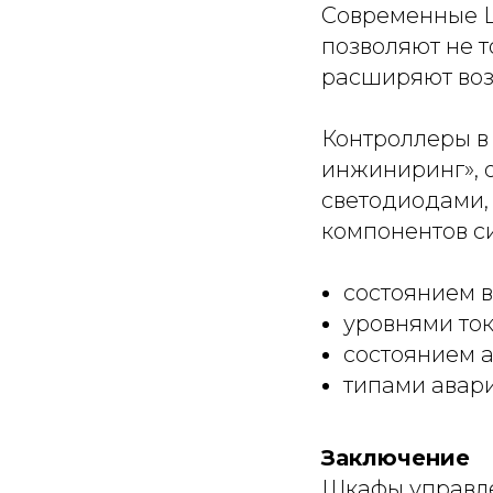
Современные 
позволяют не т
расширяют воз
Контроллеры в 
инжиниринг»,
светодиодами,
компонентов си
состоянием 
уровнями ток
состоянием 
типами авар
Заключение
Шкафы управле