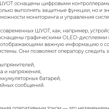
ШУОТ оснащены цифровыми контроллерами
олько выполнять защитные функции, но и з
можности мониторинга и управления систе
современных ШУОТ, как, например, устройс
 оснащены графическими OLED-дисплеями 
 отображающими важную информацию о со
стемы. Они позволяют оператору следить з
выпрямителей,
а и напряжения,
аккумуляторных батарей,
ийных сообщений.
ния оперативным током — это незаменимы