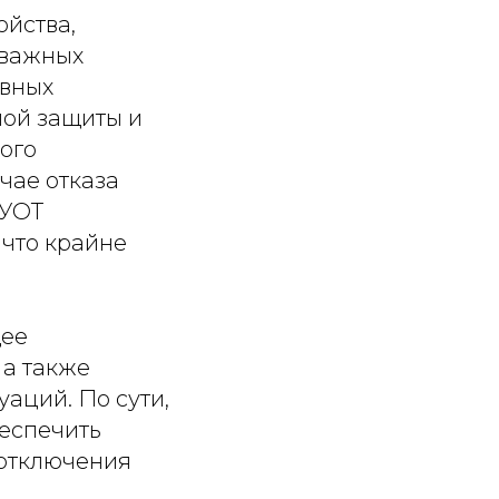
йства,
 важных
овных
ной защиты и
ого
чае отказа
ШУОТ
 что крайне
щее
 а также
аций. По сути,
еспечить
 отключения