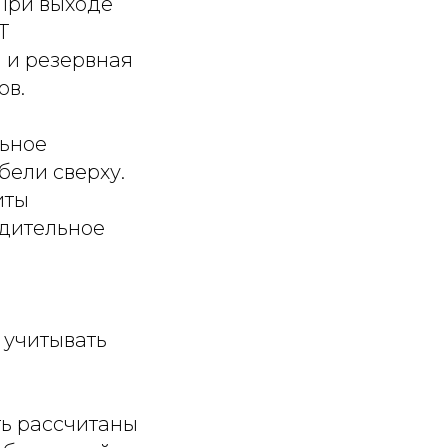
 При выходе
Т
 и резервная
ов.
льное
бели сверху.
иты
удительное
 учитывать
ть рассчитаны