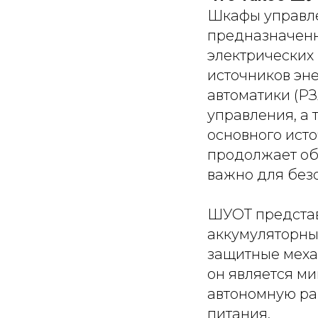
Шкафы управле
предназначенн
электрических 
источников эн
автоматики (Р
управления, а 
основного ист
продолжает об
важно для без
ШУОТ представ
аккумуляторные
защитные меха
он является м
автономную ра
питания.